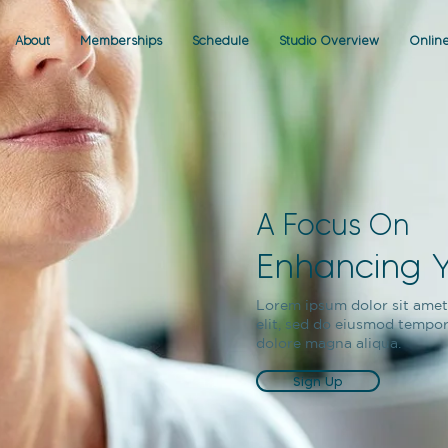
About
Memberships
Schedule
Studio Overview
Onlin
A Focus On
Enhancing Y
Lorem ipsum dolor sit amet
elit, sed do eiusmod tempor
dolore magna aliqua.
Sign Up