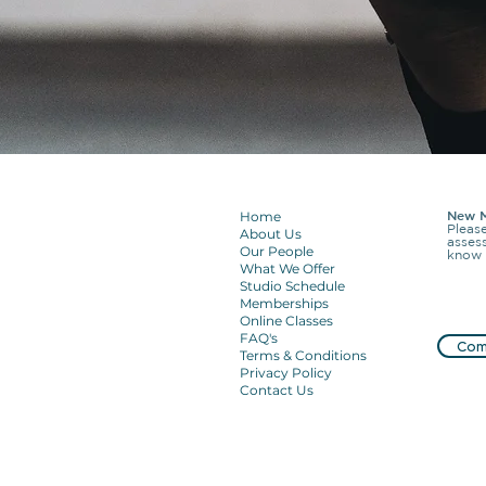
New M
Home
Pleas
About Us
asses
Our People
know 
What We Offer
Studio Schedule
Memberships
Online Classes
FAQ's
Com
Terms & Conditions
Privacy Policy
Contact Us