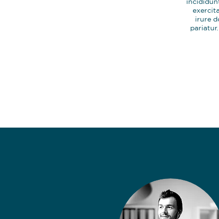
incididun
exercit
irure d
pariatur