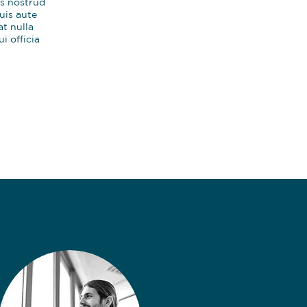
is nostrud
uis aute
at nulla
i officia