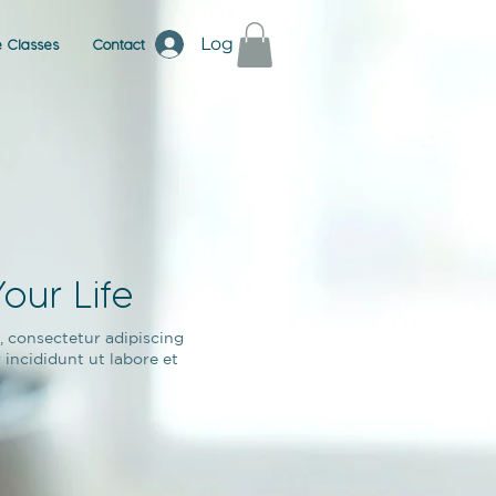
Log In
e Classes
Contact
our Life
, consectetur adipiscing
 incididunt ut labore et