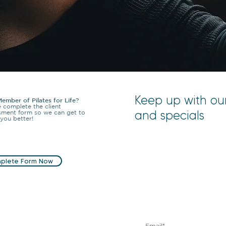
Keep up with ou
ember of Pilates for Life?
e complete the client
and specials
sment form so we can get to
you better!
plete Form Now